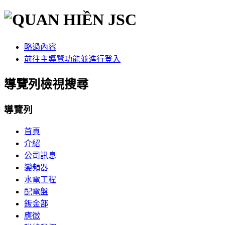
略過內容
前往主導覽功能並進行登入
導覽列檢視搜尋
導覽列
首頁
介紹
公司訊息
變頻器
水電工程
配電盤
鈑金部
應徵