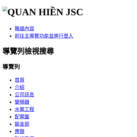
略過內容
前往主導覽功能並進行登入
導覽列檢視搜尋
導覽列
首頁
介紹
公司訊息
變頻器
水電工程
配電盤
鈑金部
應徵