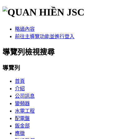
略過內容
前往主導覽功能並進行登入
導覽列檢視搜尋
導覽列
首頁
介紹
公司訊息
變頻器
水電工程
配電盤
鈑金部
應徵